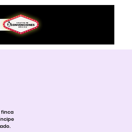
 finca
íncipe
cado.