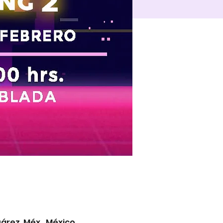
árez, Méx., México