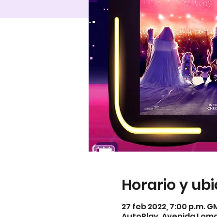
Horario y ub
27 feb 2022, 7:00 p.m. 
AutoPlay, Avenida Lomas