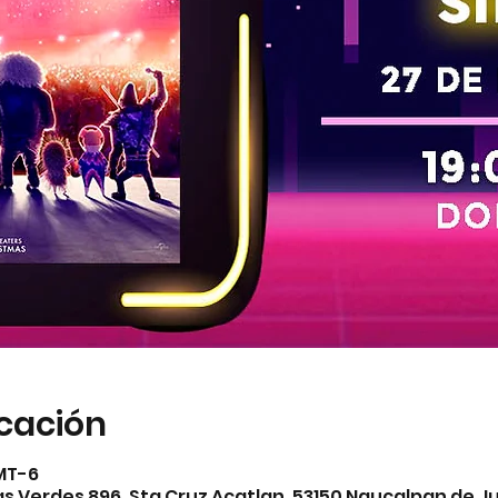
icación
GMT-6
 Verdes 896, Sta Cruz Acatlan, 53150 Naucalpan de Ju