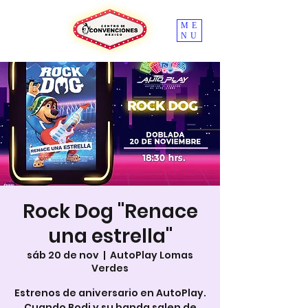
ME
NU
Rock Dog "Renace
una estrella"
sáb 20 de nov
  |  
AutoPlay Lomas
Verdes
Estrenos de aniversario en AutoPlay.
Cuando Bodi y su banda salen de