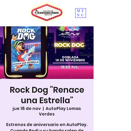
ME
NU
Rock Dog "Renace
una Estrella"
jue 18 de nov
  |  
AutoPlay Lomas
Verdes
Estrenos de aniversario en AutoPlay.
Cuando Bodi y su banda salen de