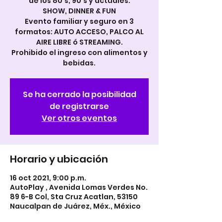
de los 80's, 90's y actuales.
SHOW, DINNER & FUN
Evento familiar y seguro en 3
formatos: AUTO ACCESO, PALCO AL
AIRE LIBRE ó STREAMING.
Prohibido el ingreso con alimentos y
bebidas.
Se ha cerrado la posibilidad
de registrarse
Ver otros eventos
Horario y ubicación
16 oct 2021, 9:00 p.m.
AutoPlay , Avenida Lomas Verdes No.
89 6-B Col, Sta Cruz Acatlan, 53150
Naucalpan de Juárez, Méx., México