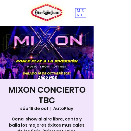
ME
NU
MIXON CONCIERTO
TBC
sáb 16 de oct
  |  
AutoPlay
Cena-show al aire libre, canta y
baila los mejores éxitos musicales