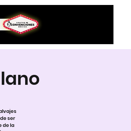
llano
alvajes
ede ser
 de la