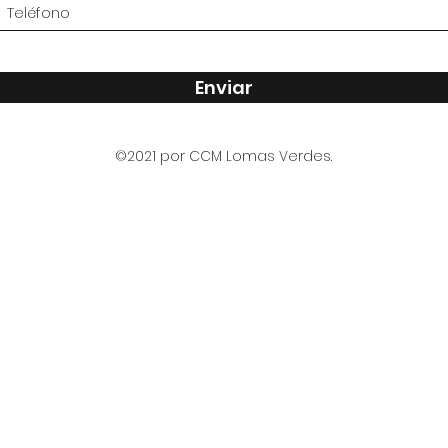
Enviar
©2021 por CCM Lomas Verdes.
PROHIBIDO EL ING
CON ALIMENTOS Y 