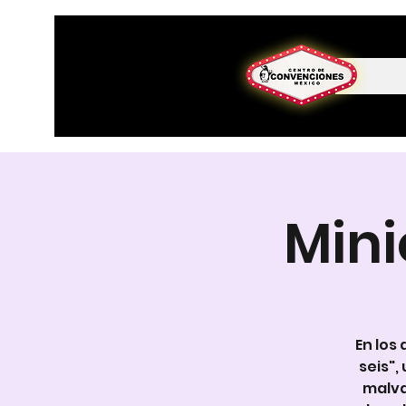
Mini
En los
seis",
malva