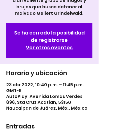
a un valiente grupo de magos y
brujas que busca detener al
malvado Gellert Grindelwald.
Se ha cerrado la posibilidad
de registrarse
Ver otros eventos
Horario y ubicación
23 abr 2022, 10:40 p.m. – 11:45 p.m.
GMT-5
AutoPlay, Avenida Lomas Verdes
896, Sta Cruz Acatlan, 53150
Naucalpan de Juárez, Méx., México
Entradas