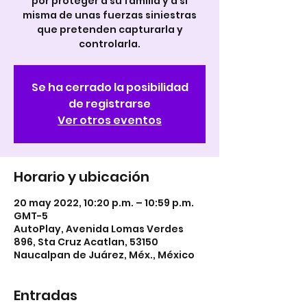
por proteger a su familia y a sí
misma de unas fuerzas siniestras
que pretenden capturarla y
controlarla.
Se ha cerrado la posibilidad
de registrarse
Ver otros eventos
Horario y ubicación
20 may 2022, 10:20 p.m. – 10:59 p.m.
GMT-5
AutoPlay, Avenida Lomas Verdes
896, Sta Cruz Acatlan, 53150
Naucalpan de Juárez, Méx., México
Entradas