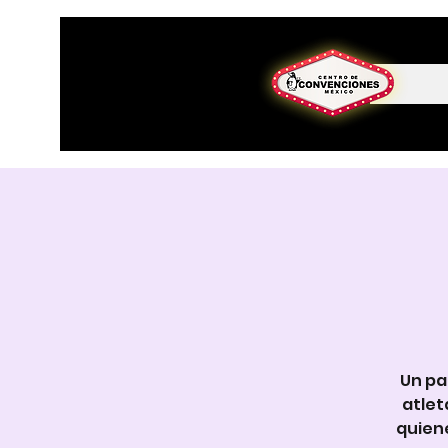
Un pa
atlet
quien