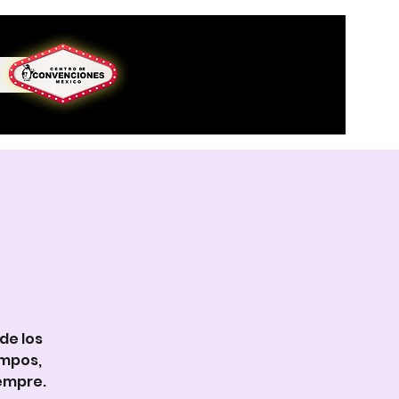
de los
empos,
empre.