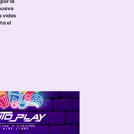
por la
 nueve
s vidas
ta el