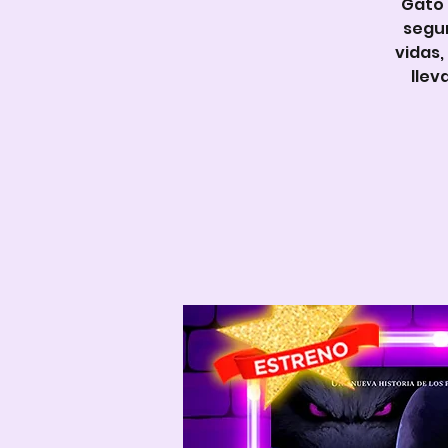
Gato 
segur
vidas,
llev