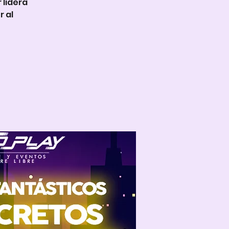
lidera
r al