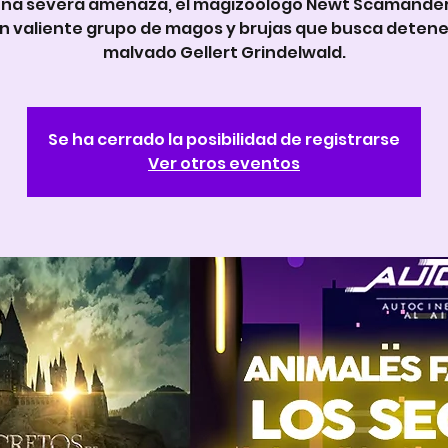
una severa amenaza, el magizoólogo Newt Scamander 
n valiente grupo de magos y brujas que busca detene
malvado Gellert Grindelwald.
Se ha cerrado la posibilidad de registrarse
Ver otros eventos