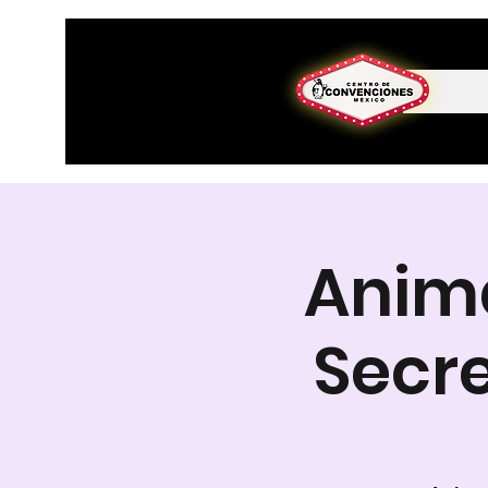
Anima
Secr