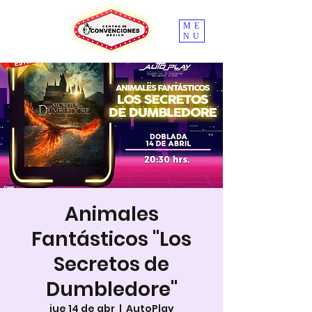
ME
NU
Animales
Fantásticos "Los
Secretos de
Dumbledore"
jue 14 de abr
  |  
AutoPlay