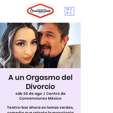
ME
NU
A un Orgasmo del
Divorcio
sáb 20 de ago
  |  
Centro de
Convenciones México
Teatro-bar ahora en lomas verdes,
comedia que retrata la monotonía