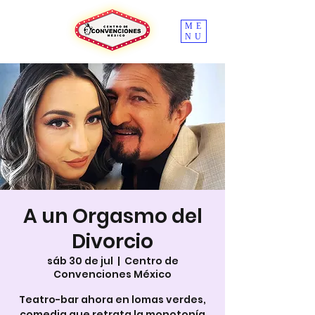
ME
NU
A un Orgasmo del
Divorcio
sáb 30 de jul
  |  
Centro de
Convenciones México
Teatro-bar ahora en lomas verdes,
comedia que retrata la monotonía